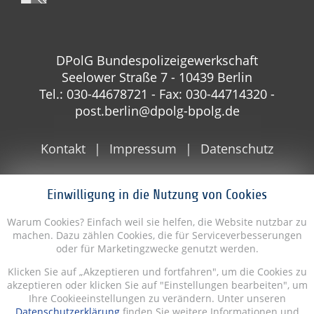
DPolG Bundespolizeigewerkschaft
Seelower Straße 7 - 10439 Berlin
Tel.: 030-44678721 - Fax: 030-44714320 -
post.berlin@dpolg-bpolg.de
Kontakt
Impressum
Datenschutz
Einwilligung in die Nutzung von Cookies
Warum Cookies? Einfach weil sie helfen, die Website nutzbar zu
machen. Dazu zählen Cookies, die für Serviceverbesserungen
oder für Marketingzwecke genutzt werden.
Klicken Sie auf „Akzeptieren und fortfahren", um die Cookies zu
akzeptieren oder klicken Sie auf "Einstellungen bearbeiten", um
Ihre Cookieeinstellungen zu verändern. Unter unseren
Datenschutzerklärung
finden Sie weitere Informationen und