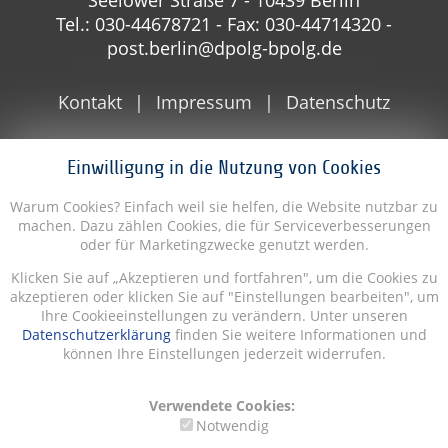
Seelower Straße 7 - 10439 Berlin
Tel.: 030-44678721 - Fax: 030-44714320 -
post.berlin@dpolg-bpolg.de
Kontakt
Impressum
Datenschutz
Einwilligung in die Nutzung von Cookies
Warum Cookies? Einfach weil sie helfen, die Website nutzbar zu
machen. Dazu zählen Cookies, die für Serviceverbesserungen
oder für Marketingzwecke genutzt werden.
Klicken Sie auf „Akzeptieren und fortfahren", um die Cookies zu
akzeptieren oder klicken Sie auf "Einstellungen bearbeiten", um
Ihre Cookieeinstellungen zu verändern. Unter unseren
Datenschutzerklärung
finden Sie weitere Informationen und
können Ihre Einstellungen jederzeit widerrufen.
Verwendete Cookies:
Notwendig