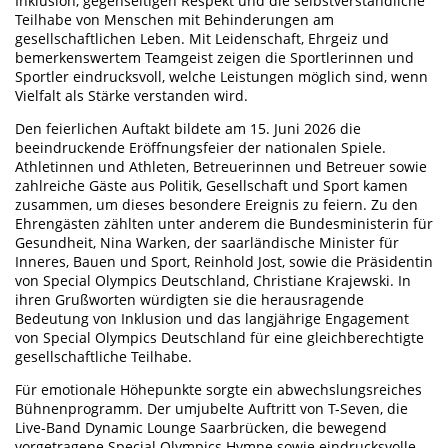
Inklusion, gegenseitigen Respekt und die selbstverständliche
Teilhabe von Menschen mit Behinderungen am
gesellschaftlichen Leben. Mit Leidenschaft, Ehrgeiz und
bemerkenswertem Teamgeist zeigen die Sportlerinnen und
Sportler eindrucksvoll, welche Leistungen möglich sind, wenn
Vielfalt als Stärke verstanden wird.
Den feierlichen Auftakt bildete am 15. Juni 2026 die
beeindruckende Eröffnungsfeier der nationalen Spiele.
Athletinnen und Athleten, Betreuerinnen und Betreuer sowie
zahlreiche Gäste aus Politik, Gesellschaft und Sport kamen
zusammen, um dieses besondere Ereignis zu feiern. Zu den
Ehrengästen zählten unter anderem die Bundesministerin für
Gesundheit, Nina Warken, der saarländische Minister für
Inneres, Bauen und Sport, Reinhold Jost, sowie die Präsidentin
von Special Olympics Deutschland, Christiane Krajewski. In
ihren Grußworten würdigten sie die herausragende
Bedeutung von Inklusion und das langjährige Engagement
von Special Olympics Deutschland für eine gleichberechtigte
gesellschaftliche Teilhabe.
Für emotionale Höhepunkte sorgte ein abwechslungsreiches
Bühnenprogramm. Der umjubelte Auftritt von T-Seven, die
Live-Band Dynamic Lounge Saarbrücken, die bewegend
vorgetragene Special Olympics Hymne sowie eindrucksvolle