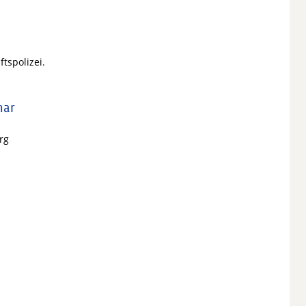
tspolizei.
mar
rg