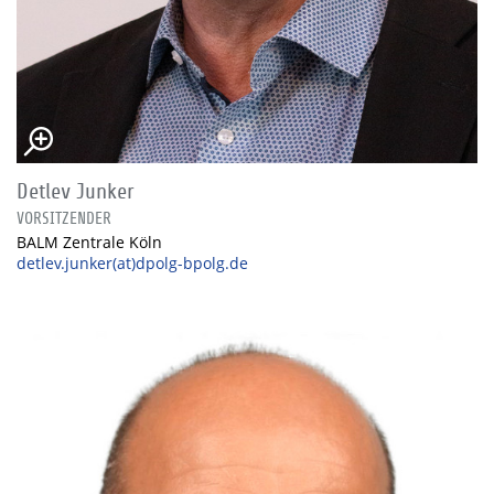
Detlev Junker
VORSITZENDER
BALM Zentrale Köln
detlev.junker(at)dpolg-bpolg.de