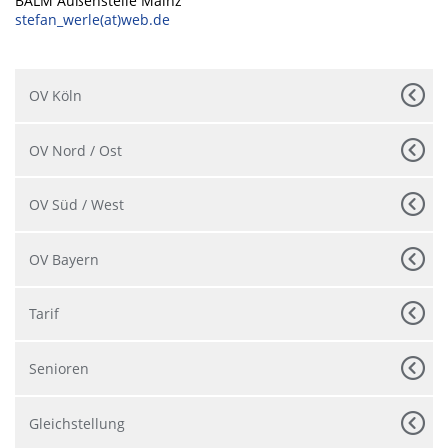
BALM Außenstelle Mainz
stefan_werle(at)web.de
OV Köln
OV Nord / Ost
OV Süd / West
OV Bayern
Tarif
Senioren
Gleichstellung