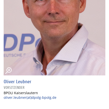
Oliver Leubner
VORSITZENDER
BPOLI Kaiserslautern
oliver.leubner(at)dpolg-bpolg.de