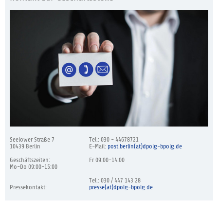
Seelower Straße 7
Tel.: 030 - 44678721
10439 Berlin
E-Mail:
post.berlin(at)dpolg-bpolg.de
Geschäftszeiten:
Fr 09:00-14:00
Mo-Do 09:00-15:00
Tel.: 030 / 447 143 28
Pressekontakt:
presse(at)dpolg-bpolg.de