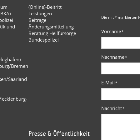
dium
(Online)-Beitritt
(BKA)
Leistungen
Die mit * markierten F
olizei
Beiträge
tik und
Änderungsmitteilung
Vorname
*
Beratung Heilfürsorge
Bundespolizei
Nachname
*
Flughafen)
burg/Bremen
n
sen/Saarland
E-Mail
*
Mecklenburg-
Nachricht
*
Presse & Öffentlichkeit