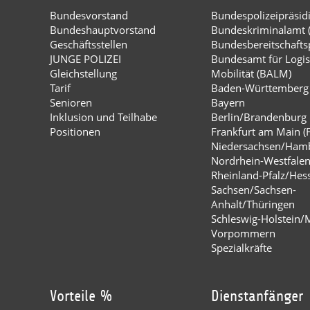
Bundesvorstand
Bundespolizeipräsi
Bundeshauptvorstand
Bundeskriminalamt 
Geschäftsstellen
Bundesbereitschaftsp
JUNGE POLIZEI
Bundesamt für Logis
Gleichstellung
Mobilität (BALM)
Tarif
Baden-Württemberg
Senioren
Bayern
Inklusion und Teilhabe
Berlin/Brandenburg
Positionen
Frankfurt am Main (
Niedersachsen/Ham
Nordrhein-Westfale
Rheinland-Pfalz/Hes
Sachsen/Sachsen-
Anhalt/Thüringen
Schleswig-Holstein/
Vorpommern
Spezialkräfte
Vorteile %
Dienstanfänger