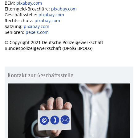
BEM:
pixabay.com
Elterngeld-Broschüre:
pixabay.com
Geschäftsstelle:
pixabay.com
Rechtsschutz:
pixabay.com
Satzung:
pixabay.com
Senioren:
pexels.com
© Copyright 2021 Deutsche Polizeigewerkschaft
Bundespolizeigewerkschaft (DPolG BPOLG)
Kontakt zur Geschäftsstelle