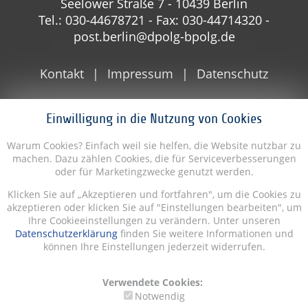
Seelower Straße 7 - 10439 Berlin
Tel.: 030-44678721 - Fax: 030-44714320 -
post.berlin@dpolg-bpolg.de
Kontakt
Impressum
Datenschutz
Einwilligung in die Nutzung von Cookies
Warum Cookies? Einfach weil sie helfen, die Website nutzbar zu
machen. Dazu zählen Cookies, die für Serviceverbesserungen
oder für Marketingzwecke genutzt werden.
Klicken Sie auf „Akzeptieren und fortfahren", um die Cookies zu
akzeptieren oder klicken Sie auf "Einstellungen bearbeiten", um
Ihre Cookieeinstellungen zu verändern. Unter unseren
Datenschutzerklärung
finden Sie weitere Informationen und
können Ihre Einstellungen jederzeit widerrufen.
Verwendete Cookies:
Notwendig