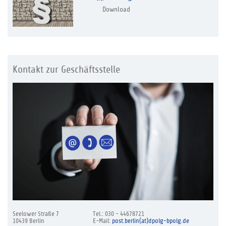
Download
Kontakt zur Geschäftsstelle
Seelower Straße 7
Tel.: 030 - 44678721
10439 Berlin
E-Mail:
post.berlin(at)dpolg-bpolg.de