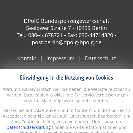
DPolG Bundespolizeigewerkschaft
Seelower Straße 7 - 10439 Berlin
Tel.: 030-44678721 - Fax: 030-44714320 -
post.berlin@dpolg-bpolg.de
Kontakt
Impressum
Datenschutz
Einwilligung in die Nutzung von Cookies
Warum Cookies? Einfach weil sie helfen, die Website nutzbar zu
machen. Dazu zählen Cookies, die für Serviceverbesserungen
oder für Marketingzwecke genutzt werden.
Klicken Sie auf „Akzeptieren und fortfahren", um die Cookies zu
akzeptieren oder klicken Sie auf "Einstellungen bearbeiten", um
Ihre Cookieeinstellungen zu verändern. Unter unseren
Datenschutzerklärung
finden Sie weitere Informationen und
können Ihre Einstellungen jederzeit widerrufen.