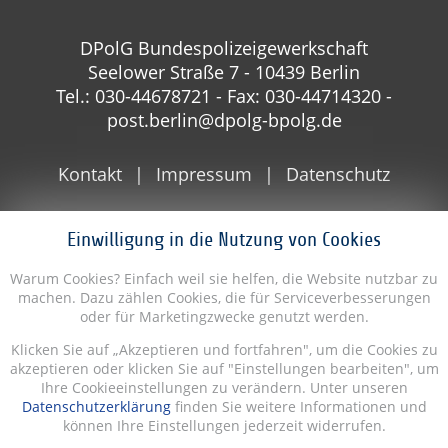
DPolG Bundespolizeigewerkschaft
Seelower Straße 7 - 10439 Berlin
Tel.: 030-44678721 - Fax: 030-44714320 -
post.berlin@dpolg-bpolg.de
Kontakt
Impressum
Datenschutz
Einwilligung in die Nutzung von Cookies
Warum Cookies? Einfach weil sie helfen, die Website nutzbar zu
machen. Dazu zählen Cookies, die für Serviceverbesserungen
oder für Marketingzwecke genutzt werden.
Klicken Sie auf „Akzeptieren und fortfahren", um die Cookies zu
akzeptieren oder klicken Sie auf "Einstellungen bearbeiten", um
Ihre Cookieeinstellungen zu verändern. Unter unseren
Datenschutzerklärung
finden Sie weitere Informationen und
können Ihre Einstellungen jederzeit widerrufen.