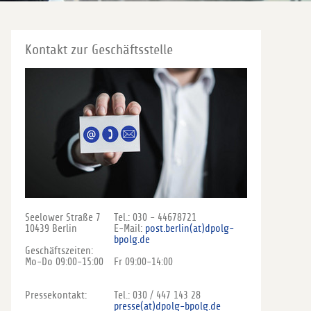
Kontakt zur Geschäftsstelle
Seelower Straße 7
Tel.: 030 - 44678721
10439 Berlin
E-Mail:
post.berlin(at)dpolg-
bpolg.de
Geschäftszeiten:
Mo-Do 09:00-15:00
Fr 09:00-14:00
Pressekontakt:
Tel.: 030 / 447 143 28
presse(at)dpolg-bpolg.de