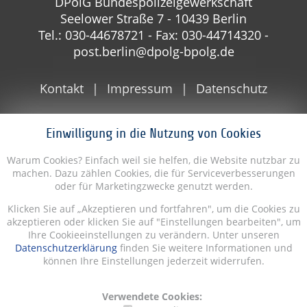
DPolG Bundespolizeigewerkschaft
Seelower Straße 7 - 10439 Berlin
Tel.: 030-44678721 - Fax: 030-44714320 -
post.berlin@dpolg-bpolg.de
Kontakt
Impressum
Datenschutz
Einwilligung in die Nutzung von Cookies
Warum Cookies? Einfach weil sie helfen, die Website nutzbar zu
machen. Dazu zählen Cookies, die für Serviceverbesserungen
oder für Marketingzwecke genutzt werden.
Klicken Sie auf „Akzeptieren und fortfahren", um die Cookies zu
akzeptieren oder klicken Sie auf "Einstellungen bearbeiten", um
Ihre Cookieeinstellungen zu verändern. Unter unseren
Datenschutzerklärung
finden Sie weitere Informationen und
können Ihre Einstellungen jederzeit widerrufen.
Verwendete Cookies: