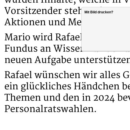
Vorsitzender stehen, bespr
Mit Bild drucken?
Aktionen und Meilensteine
Mario wird Rafael auch weit
Fundus an Wissen zur Verfü
neuen Aufgabe unterstütze
Rafael wünschen wir alles G
ein glückliches Händchen b
Themen und den in 2024 be
Personalratswahlen.