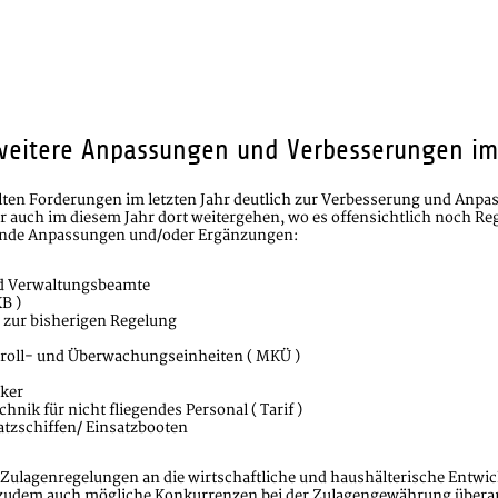
 weitere Anpassungen und Verbesserungen im
ten Forderungen im letzten Jahr deutlich zur Verbesserung und Anpa
 auch im diesem Jahr dort weitergehen, wo es offensichtlich noch Reg
gende Anpassungen und/oder Ergänzungen:
und Verwaltungsbeamte
B )
h zur bisherigen Regelung
troll- und Überwachungseinheiten ( MKÜ )
iker
ik für nicht fliegendes Personal ( Tarif )
tzschiffen/ Einsatzbooten
 Zulagenregelungen an die wirtschaftliche und haushälterische Entwi
dem auch mögliche Konkurrenzen bei der Zulagengewährung überarbeit