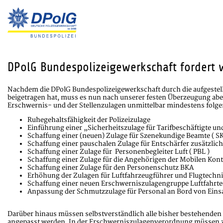
DPolG Bundespolizeigewerkschaft fordert
Nachdem die DPolG Bundespolizeigewerkschaft durch die aufgestell
beigetragen hat, muss es nun nach unserer festen Überzeugung aber
Erschwernis- und der Stellenzulagen unmittelbar mindestens fol
Ruhegehaltsfähigkeit der Polizeizulage
Einführung einer „Sicherheitszulage für Tarifbeschäftigte 
Schaffung einer (neuen) Zulage für Szenekundige Beamte ( SK
Schaffung einer pauschalen Zulage für Entschärfer zusätzlic
Schaffung einer Zulage für Personenbegleiter Luft ( PBL )
Schaffung einer Zulage für die Angehörigen der Mobilen Kon
Schaffung einer Zulage für den Personenschutz BKA
Erhöhung der Zulagen für Luftfahrzeugführer und Flugtechn
Schaffung einer neuen Erschwerniszulagengruppe Luftfahrtechn
Anpassung der Schmutzzulage für Personal an Bord von Einsa
Darüber hinaus müssen selbstverständlich alle bisher bestehenden
angepasst werden. In der Erschwerniszulagenverordnung müssen zu