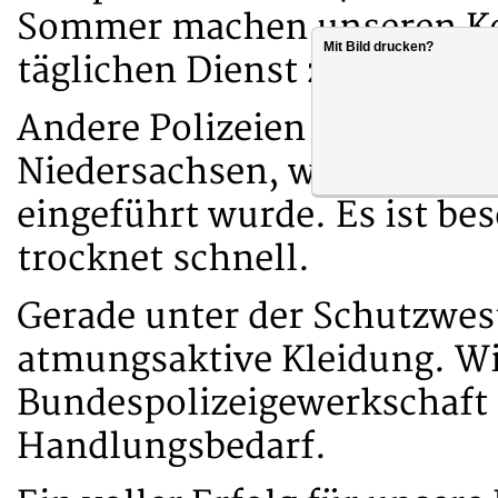
Sommer machen unseren Ko
Mit Bild drucken?
täglichen Dienst zunehmend
Andere Polizeien haben berei
Niedersachsen, wo ein Polo
eingeführt wurde. Es ist 
trocknet schnell.
Gerade unter der Schutzwest
atmungsaktive Kleidung. Wi
Bundespolizeigewerkschaft 
Handlungsbedarf.