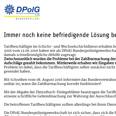
Immer noch keine befriedigende Lösung be
Tarifbeschäftigte im Schicht- und Wechselschichtdienst erhalten be
2016 vom 13.06.2016 haben wir als DPolG Bundespolizeigewerkscha
damals schnellstmögliche Abhilfe zugesagt.
Zwischenzeitlich wurden die Probleme bei der Zahlbarmachung der 
Aufschläge gezahlt bekommen. Mittlerweile erhalten wir Eingaben v
Problem ist dabei, dass die Tarifbeschäftigten selber zunächst nic
gesendet haben.
Mit Schreiben vom 08. August 2016 informiert das Bundesverwaltung
unklar ist, wann die Zahlbarmachung korrekt funktioniert!
Mit der Abgabe der Dienstbuch-Einlegeblätter beantragen die Tarifb
erneute schriftliche Geltendmachung zur Wahrung der Ausschlussf
Die betroffenen Tarifbeschäftigten sollten allerdings bei ihren Di
Die DPolG Bundespolizeigewerkschaft ist sich sicher, dass sich die