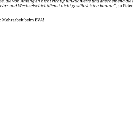
urde, die von Anfang an nicht richtig funktionierte und anscheinend d
icht- und Wechselschichtdienst nicht gewährleisten konnte"
, so
Peter
ur Mehrarbeit beim BVA!