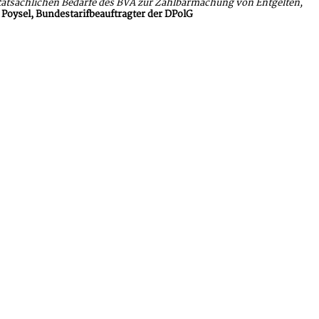
ie tatsächlichen Bedarfe des BVA zur Zahlbarmachung von Entgelten,
 Poysel, Bundestarifbeauftragter der DPolG