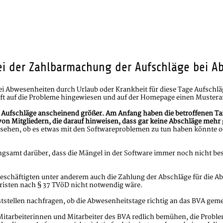
i der Zahlbarmachung der Aufschläge bei A
i Abwesenheiten durch Urlaub oder Krankheit für diese Tage Aufschläg
ft auf die Probleme hingewiesen und auf der Homepage einen Musteran
Aufschläge anscheinend größer. Am Anfang haben die betroffenen Tar
on Mitgliedern, die darauf hinweisen, dass gar keine Abschläge mehr
ht sehen, ob es etwas mit den Softwareproblemen zu tun haben könnte 
samt darüber, dass die Mängel in der Software immer noch nicht bese
eschäftigten unter anderem auch die Zahlung der Abschläge für die Ab
risten nach § 37 TVöD nicht notwendig wäre.
enststellen nachfragen, ob die Abwesenheitstage richtig an das BVA gem
 Mitarbeiterinnen und Mitarbeiter des BVA redlich bemühen, die Probl