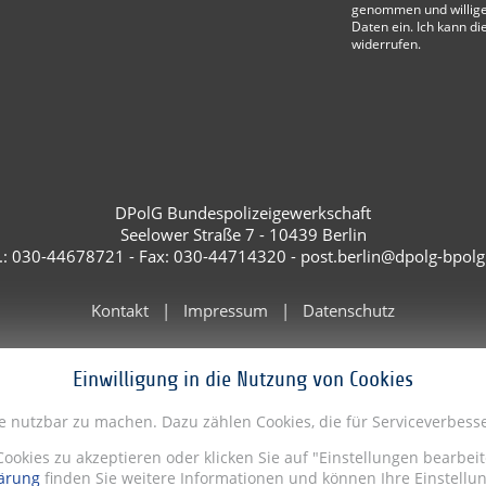
genommen und willige
Daten ein. Ich kann di
widerrufen.
DPolG Bundespolizeigewerkschaft
Seelower Straße 7 - 10439 Berlin
l.: 030-44678721 - Fax: 030-44714320 - post.berlin@dpolg-bpolg
Kontakt
Impressum
Datenschutz
Einwilligung in die Nutzung von Cookies
te nutzbar zu machen. Dazu zählen Cookies, die für Serviceverbe
Cookies zu akzeptieren oder klicken Sie auf "Einstellungen bearbe
ärung
finden Sie weitere Informationen und können Ihre Einstellun