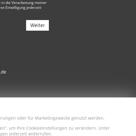
 in die Verarbeitung meiner
ese Einwilligung jederzeit
Weiter
.de
sserungen oder für Marketingzwecke genutzt werden.
iten", um Ihre Cookieeinstellungen zu verändern. Unter
gen jederzeit widerrufen.