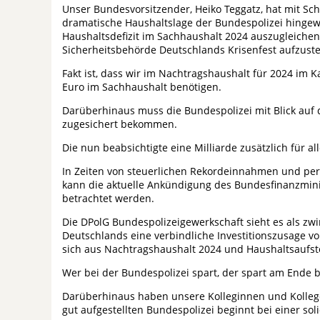
Unser Bundesvorsitzender, Heiko Teggatz, hat mit Sc
dramatische Haushaltslage der Bundespolizei hingew
Haushaltsdefizit im Sachhaushalt 2024 auszugleichen
Sicherheitsbehörde Deutschlands Krisenfest aufzuste
Fakt ist, dass wir im Nachtragshaushalt für 2024 im 
Euro im Sachhaushalt benötigen.
Darüberhinaus muss die Bundespolizei mit Blick auf d
zugesichert bekommen.
Die nun beabsichtigte eine Milliarde zusätzlich für a
In Zeiten von steuerlichen Rekordeinnahmen und pe
kann die aktuelle Ankündigung des Bundesfinanzminist
betrachtet werden.
Die DPolG Bundespolizeigewerkschaft sieht es als zwi
Deutschlands eine verbindliche Investitionszusage vo
sich aus Nachtragshaushalt 2024 und Haushaltsaufst
Wer bei der Bundespolizei spart, der spart am Ende 
Darüberhinaus haben unsere Kolleginnen und Kollege
gut aufgestellten Bundespolizei beginnt bei einer sol