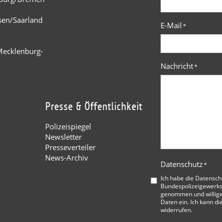
n
sen/Saarland
E-Mail
*
Mecklenburg-
Nachricht
*
Presse & Öffentlichkeit
Polizeispiegel
Newsletter
Presseverteiler
News-Archiv
Datenschutz
*
Ich habe die
Datensch
Bundespolizeigewerks
genommen und willige
Daten ein. Ich kann di
widerrufen.