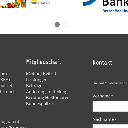
Mitgliedschaft
Kontakt
dium
(Online)-Beitritt
(BKA)
Leistungen
Die mit * markierten F
olizei
Beiträge
tik und
Änderungsmitteilung
Vorname
*
Beratung Heilfürsorge
Bundespolizei
Nachname
*
Flughafen)
burg/Bremen