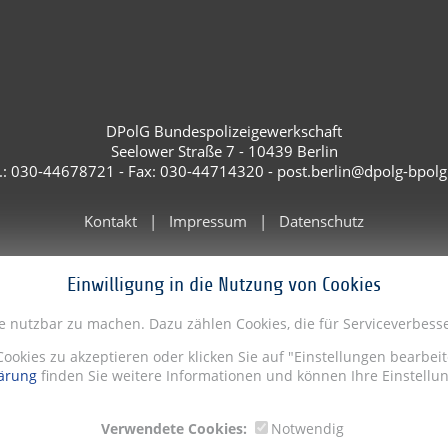
DPolG Bundespolizeigewerkschaft
Seelower Straße 7 - 10439 Berlin
l.: 030-44678721 - Fax: 030-44714320 - post.berlin@dpolg-bpolg
Kontakt
Impressum
Datenschutz
Einwilligung in die Nutzung von Cookies
te nutzbar zu machen. Dazu zählen Cookies, die für Serviceverbe
Cookies zu akzeptieren oder klicken Sie auf "Einstellungen bearbe
ärung
finden Sie weitere Informationen und können Ihre Einstellun
Verwendete Cookies:
Notwendig