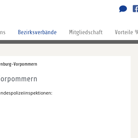
uns
Bezirksverbände
Mitgliedschaft
Vorteile 
lenburg-Vorpommern
-Vorpommern
undespolizeiinspektionen: