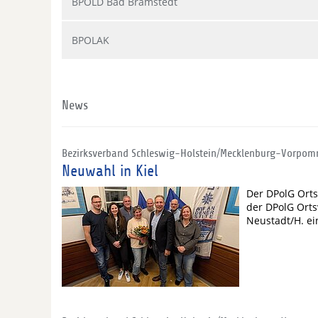
BPOLD Bad Bramstedt
BPOLAK
News
Bezirksverband Schleswig-Holstein/Mecklenburg-Vorpo
Neuwahl in Kiel
Der DPolG Orts
der DPolG Orts
Neustadt/H. e