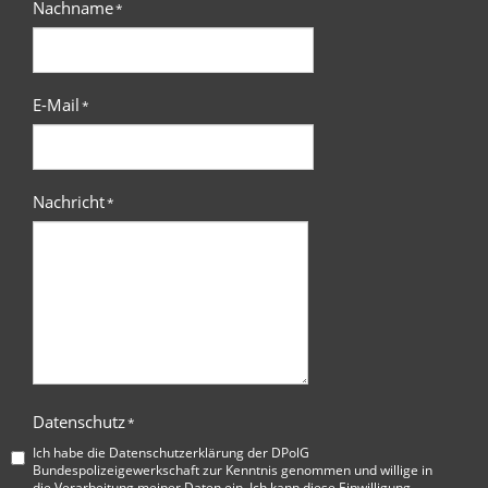
Nachname
*
E-Mail
*
Nachricht
*
Datenschutz
*
Ich habe die
Datenschutzerklärung der DPolG
Bundespolizeigewerkschaft
zur Kenntnis genommen und willige in
die Verarbeitung meiner Daten ein. Ich kann diese Einwilligung