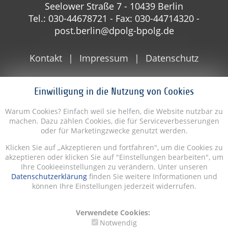
Seelower Straße 7 - 10439 Berlin
Tel.: 030-44678721 - Fax: 030-44714320 -
post.berlin@dpolg-bpolg.de
Kontakt
Impressum
Datenschutz
Einwilligung in die Nutzung von Cookies
Warum Cookies? Einfach weil sie helfen, die Website nutzbar zu
machen. Dazu zählen Cookies, die für Serviceverbesserungen
oder für Marketingzwecke genutzt werden.
Klicken Sie auf „Akzeptieren und fortfahren", um die Cookies zu
akzeptieren oder klicken Sie auf "Einstellungen bearbeiten", um
Ihre Cookieeinstellungen zu verändern. Unter unseren
Datenschutzerklärung
finden Sie weitere Informationen und
können Ihre Einstellungen jederzeit widerrufen.
Verwendete Cookies:
Notwendig