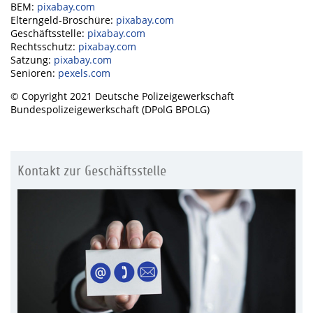
BEM:
pixabay.com
Elterngeld-Broschüre:
pixabay.com
Geschäftsstelle:
pixabay.com
Rechtsschutz:
pixabay.com
Satzung:
pixabay.com
Senioren:
pexels.com
© Copyright 2021 Deutsche Polizeigewerkschaft
Bundespolizeigewerkschaft (DPolG BPOLG)
Kontakt zur Geschäftsstelle