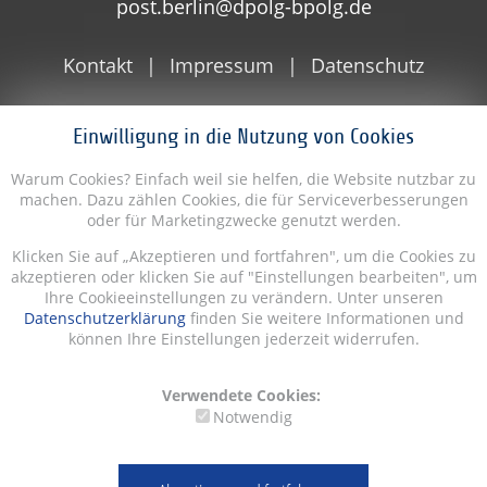
post.berlin@dpolg-bpolg.de
Kontakt
Impressum
Datenschutz
Einwilligung in die Nutzung von Cookies
Warum Cookies? Einfach weil sie helfen, die Website nutzbar zu
machen. Dazu zählen Cookies, die für Serviceverbesserungen
oder für Marketingzwecke genutzt werden.
Klicken Sie auf „Akzeptieren und fortfahren", um die Cookies zu
akzeptieren oder klicken Sie auf "Einstellungen bearbeiten", um
Ihre Cookieeinstellungen zu verändern. Unter unseren
Datenschutzerklärung
finden Sie weitere Informationen und
können Ihre Einstellungen jederzeit widerrufen.
Verwendete Cookies:
Notwendig