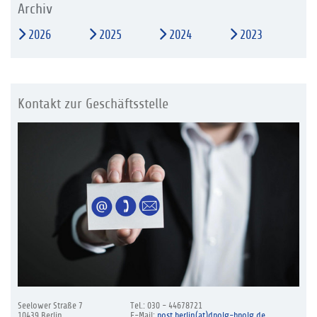
Archiv
2026
2025
2024
2023
Kontakt zur Geschäftsstelle
Seelower Straße 7
Tel.: 030 - 44678721
10439 Berlin
E-Mail:
post.berlin(at)dpolg-bpolg.de