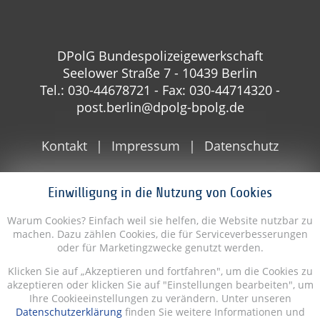
DPolG Bundespolizeigewerkschaft
Seelower Straße 7 - 10439 Berlin
Tel.: 030-44678721 - Fax: 030-44714320 -
post.berlin@dpolg-bpolg.de
Kontakt
Impressum
Datenschutz
Einwilligung in die Nutzung von Cookies
Warum Cookies? Einfach weil sie helfen, die Website nutzbar zu
machen. Dazu zählen Cookies, die für Serviceverbesserungen
oder für Marketingzwecke genutzt werden.
Klicken Sie auf „Akzeptieren und fortfahren", um die Cookies zu
akzeptieren oder klicken Sie auf "Einstellungen bearbeiten", um
Ihre Cookieeinstellungen zu verändern. Unter unseren
Datenschutzerklärung
finden Sie weitere Informationen und