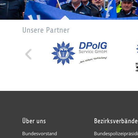
Unsere Partner
Über uns
Bezirksverbände
Bundesvorstand
Bundespolizeipräsi