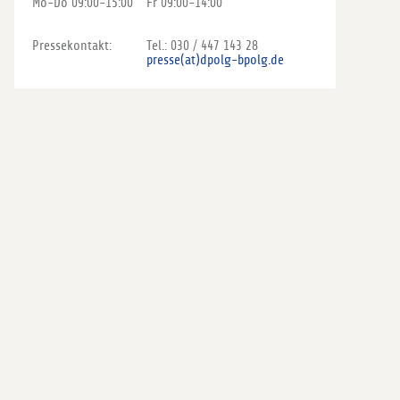
Mo-Do 09:00-15:00
Fr 09:00-14:00
Pressekontakt:
Tel.: 030 / 447 143 28
presse(at)dpolg-bpolg.de