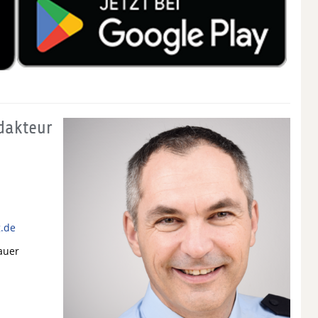
dakteur
g.de
auer