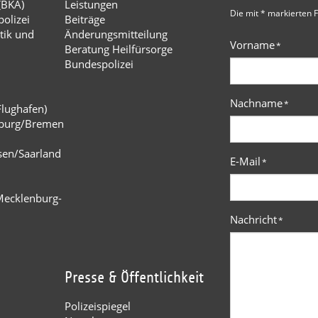
(BKA)
Leistungen
Die mit * markierten F
olizei
Beiträge
tik und
Änderungsmitteilung
Vorname
*
Beratung Heilfürsorge
Bundespolizei
Nachname
*
Flughafen)
burg/Bremen
n
sen/Saarland
E-Mail
*
Mecklenburg-
Nachricht
*
Presse & Öffentlichkeit
Polizeispiegel