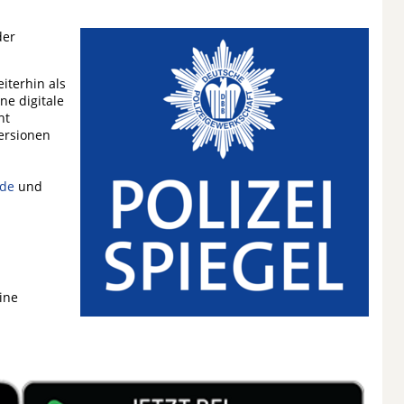
der
iterhin als
ne digitale
ht
Versionen
.de
und
eine