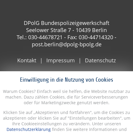
DPolG Bundespolizeigewerkschaft
Seelower Straße 7 - 10439 Berlin
Tel.: 030-44678721 - Fax: 030-44714320 -
post.berlin@dpolg-bpolg.de
Kontakt
Impressum
Datenschutz
Einwilligung in die Nutzung von Cookies
Warum Cookies? Einfach weil sie helfen, die Website nutzbar zu
machen. Dazu zählen Cookies, die für Serviceverbesserungen
oder für Marketingzwecke genutzt werden.
Klicken Sie auf „Akzeptieren und fortfahren", um die Cookies zu
akzeptieren oder klicken Sie auf "Einstellungen bearbeiten", um
Ihre Cookieeinstellungen zu verändern. Unter unseren
Datenschutzerklärung
finden Sie weitere Informationen und