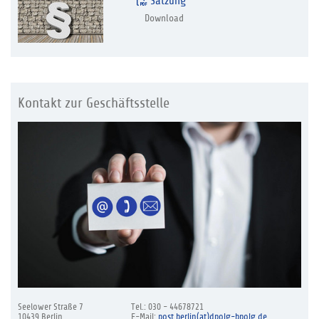
Satzung
Download
Kontakt zur Geschäftsstelle
Seelower Straße 7
Tel.: 030 - 44678721
10439 Berlin
E-Mail:
post.berlin(at)dpolg-bpolg.de