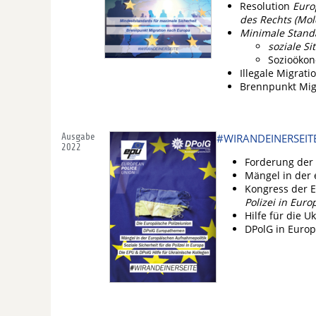
Resolution
Euro
des Rechts (Mol
Minimale Standa
soziale S
Sozioökon
Illegale Migrat
Brennpunkt Mig
Ausgabe
#WIRANDEINERSEIT
2022
Forderung der
Mängel in der 
Kongress der 
Polizei in Euro
Hilfe für die U
DPolG in Euro