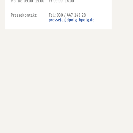
Mo-Do 09:00-15:00
Fr 09:00-14:00
Pressekontakt:
Tel.: 030 / 447 143 28
presse(at)dpolg-bpolg.de