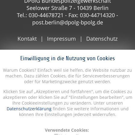
DPolG Bundespolizeigewerkschaft
Seelower Straße 7 - 10439 Berlin
Tel.: 030-44678721 - Fax: 030-44714320 -
post.berlin@dpolg-bpolg.de
Kontakt
Impressum
Datenschutz
Einwilligung in die Nutzung von Cookies
Warum Cookies? Einfach weil sie helfen, die Website nutzbar zu
machen. Dazu zählen Cookies, die für Serviceverbesserungen
oder für Marketingzwecke genutzt werden.
Klicken Sie auf „Akzeptieren und fortfahren", um die Cookies zu
akzeptieren oder klicken Sie auf "Einstellungen bearbeiten", um
Ihre Cookieeinstellungen zu verändern. Unter unseren
Datenschutzerklärung
finden Sie weitere Informationen und
können Ihre Einstellungen jederzeit widerrufen.
Verwendete Cookies: