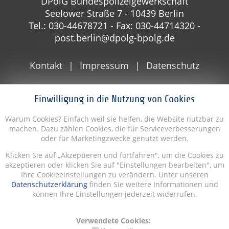
DPolG Bundespolizeigewerkschaft
Seelower Straße 7 - 10439 Berlin
Tel.: 030-44678721 - Fax: 030-44714320 -
post.berlin@dpolg-bpolg.de
Kontakt
Impressum
Datenschutz
Einwilligung in die Nutzung von Cookies
Warum Cookies? Einfach weil sie helfen, die Website nutzbar zu
machen. Dazu zählen Cookies, die für Serviceverbesserungen
oder für Marketingzwecke genutzt werden.
Klicken Sie auf „Akzeptieren und fortfahren", um die Cookies zu
akzeptieren oder klicken Sie auf "Einstellungen bearbeiten", um
Ihre Cookieeinstellungen zu verändern. Unter unseren
Datenschutzerklärung
finden Sie weitere Informationen und
können Ihre Einstellungen jederzeit widerrufen.
Verwendete Cookies: