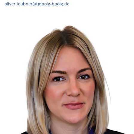
oliver.leubner(at)dpolg-bpolg.de