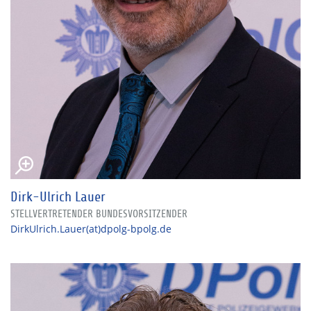
Dirk-Ulrich Lauer
STELLVERTRETENDER BUNDESVORSITZENDER
DirkUlrich.Lauer(at)dpolg-bpolg.de