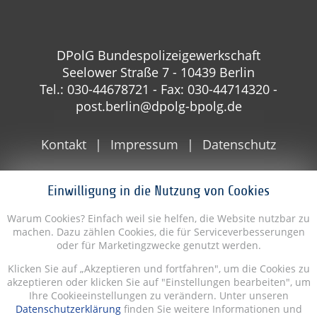
DPolG Bundespolizeigewerkschaft
Seelower Straße 7 - 10439 Berlin
Tel.: 030-44678721 - Fax: 030-44714320 -
post.berlin@dpolg-bpolg.de
Kontakt
Impressum
Datenschutz
Einwilligung in die Nutzung von Cookies
Warum Cookies? Einfach weil sie helfen, die Website nutzbar zu
machen. Dazu zählen Cookies, die für Serviceverbesserungen
oder für Marketingzwecke genutzt werden.
Klicken Sie auf „Akzeptieren und fortfahren", um die Cookies zu
akzeptieren oder klicken Sie auf "Einstellungen bearbeiten", um
Ihre Cookieeinstellungen zu verändern. Unter unseren
Datenschutzerklärung
finden Sie weitere Informationen und