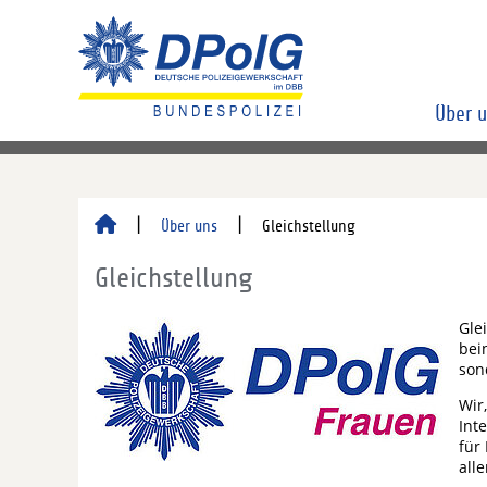
Über 
Über uns
Gleichstellung
Gleichstellung
Gle
bei
son
Wir
Int
für
all