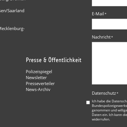
n
sen/Saarland
E-Mail
*
Mecklenburg-
Nachricht
*
Presse & Öffentlichkeit
Polizeispiegel
Newsletter
Presseverteiler
News-Archiv
Datenschutz
*
Ich habe die
Datensch
Bundespolizeigewerks
genommen und willige
Daten ein. Ich kann di
widerrufen.