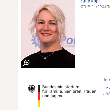
Stine Kopf
STELLV. BUNDESGLE
Inf
Lin
Jug