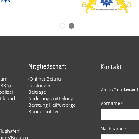
Mitgliedschaft
Kontakt
dium
(Online)-Beitritt
(BKA)
Leistungen
Die mit * markierten F
olizei
Beiträge
tik und
Änderungsmitteilung
Vorname
*
Beratung Heilfürsorge
Bundespolizei
Nachname
*
Flughafen)
burg/Bremen