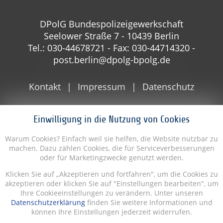
DPolG Bundespolizeigewerkschaft
Seelower Straße 7 - 10439 Berlin
Tel.: 030-44678721 - Fax: 030-44714320 -
post.berlin@dpolg-bpolg.de
Kontakt
Impressum
Datenschutz
Einwilligung in die Nutzung von Cookies
Warum Cookies? Einfach weil sie helfen, die Website nutzbar zu
machen. Dazu zählen Cookies, die für Serviceverbesserungen
oder für Marketingzwecke genutzt werden.
Klicken Sie auf „Akzeptieren und fortfahren", um die Cookies zu
akzeptieren oder klicken Sie auf "Einstellungen bearbeiten", um
Ihre Cookieeinstellungen zu verändern. Unter unseren
Datenschutzerklärung
finden Sie weitere Informationen und
können Ihre Einstellungen jederzeit widerrufen.