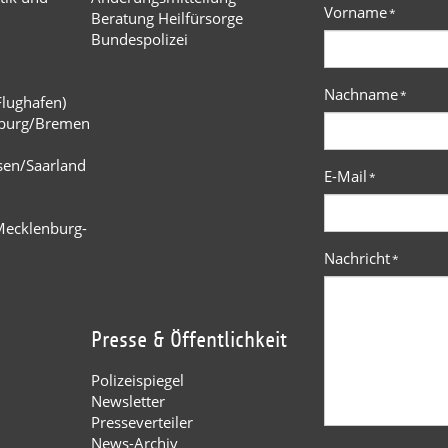
Vorname
*
Beratung Heilfürsorge
Bundespolizei
Nachname
*
Flughafen)
burg/Bremen
n
sen/Saarland
E-Mail
*
Mecklenburg-
Nachricht
*
Presse & Öffentlichkeit
Polizeispiegel
Newsletter
Presseverteiler
News-Archiv