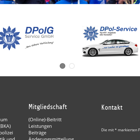
Mitgliedschaft
Kontakt
dium
(Online)-Beitritt
(BKA)
Leistungen
Die mit * markierten F
olizei
Beiträge
tik und
Änderungsmitteilung