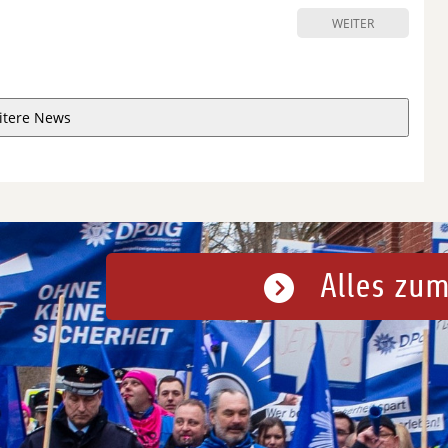
WEITER
itere News
Alles zum