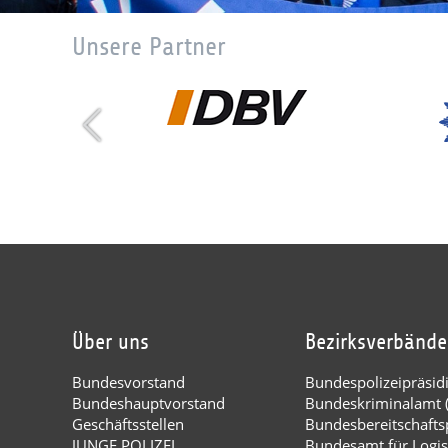
Unsere Partner
Über uns
Bezirksverbände
Bundesvorstand
Bundespolizeipräsi
Bundeshauptvorstand
Bundeskriminalamt 
Geschäftsstellen
Bundesbereitschaftsp
JUNGE POLIZEI
Bundesamt für Logis