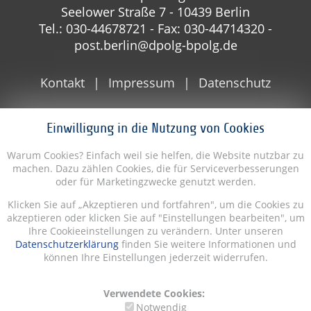
Seelower Straße 7 - 10439 Berlin
Tel.: 030-44678721 - Fax: 030-44714320 -
post.berlin@dpolg-bpolg.de
Kontakt
Impressum
Datenschutz
Einwilligung in die Nutzung von Cookies
Warum Cookies? Einfach weil sie helfen, die Website nutzbar zu
machen. Dazu zählen Cookies, die für Serviceverbesserungen
oder für Marketingzwecke genutzt werden.
Klicken Sie auf „Akzeptieren und fortfahren", um die Cookies zu
akzeptieren oder klicken Sie auf "Einstellungen bearbeiten", um
Ihre Cookieeinstellungen zu verändern. Unter unseren
Datenschutzerklärung
finden Sie weitere Informationen und
können Ihre Einstellungen jederzeit widerrufen.
Verwendete Cookies:
Notwendig