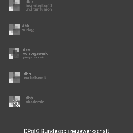
DPolG Bundespolizeigewerkschaft