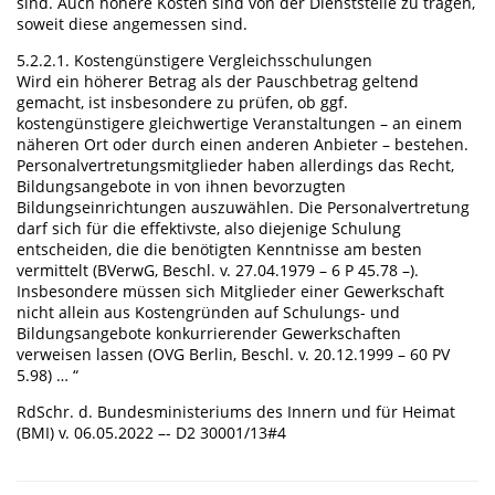
sind. Auch höhere Kosten sind von der Dienststelle zu tragen,
soweit diese angemessen sind.
5.2.2.1. Kostengünstigere Vergleichsschulungen
Wird ein höherer Betrag als der Pauschbetrag geltend
gemacht, ist insbesondere zu prüfen, ob ggf.
kostengünstigere gleichwertige Veranstaltungen – an einem
näheren Ort oder durch einen anderen Anbieter – bestehen.
Personalvertretungsmitglieder haben allerdings das Recht,
Bildungsangebote in von ihnen bevorzugten
Bildungseinrichtungen auszuwählen. Die Personalvertretung
darf sich für die effektivste, also diejenige Schulung
entscheiden, die die benötigten Kenntnisse am besten
vermittelt (BVerwG, Beschl. v. 27.04.1979 – 6 P 45.78 –).
Insbesondere müssen sich Mitglieder einer Gewerkschaft
nicht allein aus Kostengründen auf Schulungs- und
Bildungsangebote konkurrierender Gewerkschaften
verweisen lassen (OVG Berlin, Beschl. v. 20.12.1999 – 60 PV
5.98) … “
RdSchr. d. Bundesministeriums des Innern und für Heimat
(BMI) v. 06.05.2022 –- D2 30001/13#4