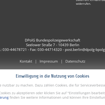
widerrufen.
DPolG Bundespolizeigewerkschaft
Seelower Straße 7 - 10439 Berlin
l.: 030-44678721 - Fax: 030-44714320 - post.berlin@dpolg-bpolg
Kontakt
Impressum
Datenschutz
Einwilligung in die Nutzung von Cookies
te nutzbar zu machen. Dazu zählen Cookies, die für Serviceverbe
Cookies zu akzeptieren oder klicken Sie auf "Einstellungen bearbe
ärung
finden Sie weitere Informationen und können Ihre Einstellun