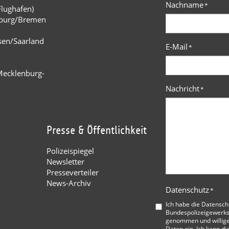
Nachname
*
Flughafen)
burg/Bremen
n
sen/Saarland
E-Mail
*
Mecklenburg-
Nachricht
*
Presse & Öffentlichkeit
Polizeispiegel
Newsletter
Presseverteiler
News-Archiv
Datenschutz
*
Ich habe die
Datensch
Bundespolizeigewerks
genommen und willige
Daten ein. Ich kann di