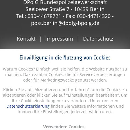
DPolG Bundespolizeigewerkschaft
Seelower Straße 7 - 10439 Berlin
Tel.: 030-44678721 - Fax: 030-44714320 -
post.berlin@dpolg-bpolg.de
Kontakt
Impressum
Datenschutz
Einwilligung in die Nutzung von Cookies
Warum Cookies? Einfach weil sie helfen, die Website nutzbar zu
machen. Dazu zählen Cookies, die für Serviceverbesserungen
oder für Marketingzwecke genutzt werden.
Klicken Sie auf „Akzeptieren und fortfahren", um die Cookies zu
akzeptieren oder klicken Sie auf "Einstellungen bearbeiten", um
Ihre Cookieeinstellungen zu verändern. Unter unseren
Datenschutzerklärung
finden Sie weitere Informationen und
können Ihre Einstellungen jederzeit widerrufen.
Verwendete Cookies: