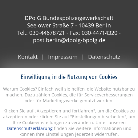
DPolG Bundespolizeigewerkschaft
Seelower Straße 7 - 10439 Berlin
Tel.: 030-44678721 - Fax: 030-44714320 -
post.berlin@dpolg-bpolg.de
Kontakt
Impressum
Datenschutz
Einwilligung in die Nutzung von Cookies
Warum Cookies? Einfach weil sie helfen, die Website nutzbar zu
machen. Dazu zählen Cookies, die für Serviceverbesserungen
oder für Marketingzwecke genutzt werden.
Klicken Sie auf „Akzeptieren und fortfahren", um die Cookies zu
akzeptieren oder klicken Sie auf "Einstellungen bearbeiten", um
Ihre Cookieeinstellungen zu verändern. Unter unseren
Datenschutzerklärung
finden Sie weitere Informationen und
können Ihre Einstellungen jederzeit widerrufen.