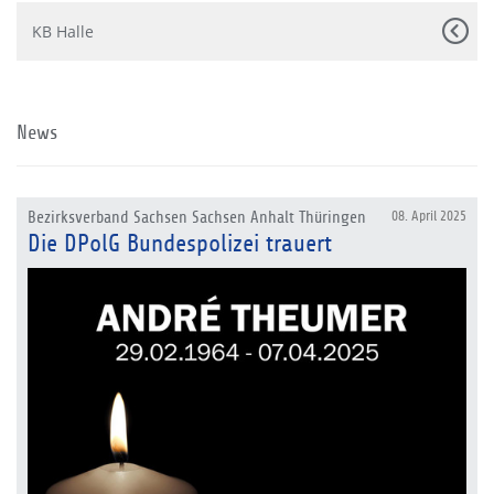
KB Halle
News
Bezirksverband Sachsen Sachsen Anhalt Thüringen
08. April 2025
Die DPolG Bundespolizei trauert