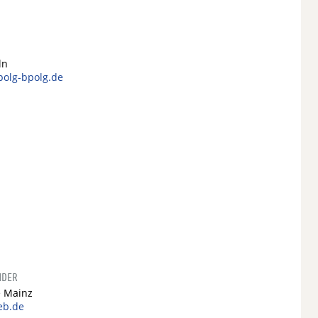
ln
dpolg-bpolg.de
NDER
e Mainz
eb.de