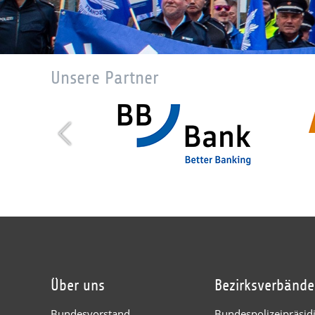
Unsere Partner
Über uns
Bezirksverbände
Bundesvorstand
Bundespolizeipräsi