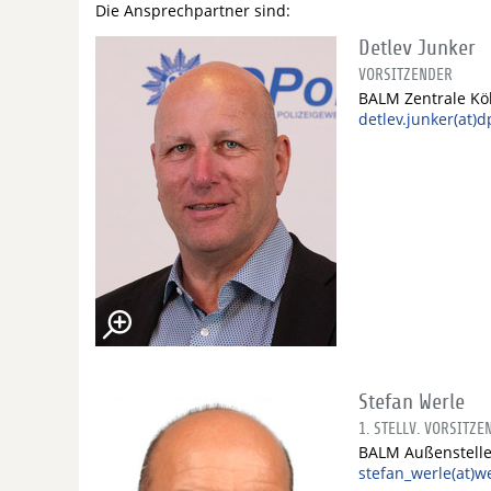
Die Ansprechpartner sind:
Detlev Junker
VORSITZENDER
BALM Zentrale Kö
detlev.junker(at)
Stefan Werle
1. STELLV. VORSITZE
BALM Außenstell
stefan_werle(at)w