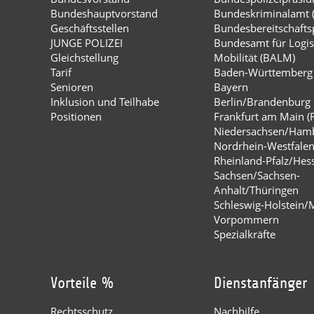
Bundeshauptvorstand
Bundeskriminalamt 
Geschäftsstellen
Bundesbereitschaftsp
JUNGE POLIZEI
Bundesamt für Logis
Gleichstellung
Mobilität (BALM)
Tarif
Baden-Württemberg
Senioren
Bayern
Inklusion und Teilhabe
Berlin/Brandenburg
Positionen
Frankfurt am Main (
Niedersachsen/Ham
Nordrhein-Westfale
Rheinland-Pfalz/Hes
Sachsen/Sachsen-
Anhalt/Thüringen
Schleswig-Holstein/
Vorpommern
Spezialkräfte
Vorteile %
Dienstanfänger
Rechtsschutz
Nachhilfe