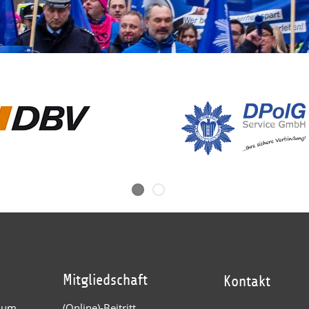
Mitgliedschaft
Kontakt
dium
(Online)-Beitritt