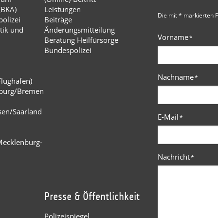
(BKA)
Leistungen
Die mit * markierten F
olizei
Beiträge
tik und
Änderungsmitteilung
Vorname
*
Beratung Heilfürsorge
Bundespolizei
Nachname
*
Flughafen)
burg/Bremen
n
sen/Saarland
E-Mail
*
Mecklenburg-
Nachricht
*
Presse & Öffentlichkeit
Polizeispiegel