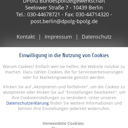
DPolG Bundespolizeigewerkschaft
Seelower Straße 7 - 10439 Berlin
Tel.: 030-44678721 - Fax: 030-44714320 -
post.berlin@dpolg-bpolg.de
Kontakt
Impressum
Datenschutz
Einwilligung in die Nutzung von Cookies
Warum Cookies? Einfach weil sie helfen, die Website nutzbar zu
machen. Dazu zählen Cookies, die für Serviceverbesserungen
oder für Marketingzwecke genutzt werden.
Klicken Sie auf „Akzeptieren und fortfahren", um die Cookies zu
akzeptieren oder klicken Sie auf "Einstellungen bearbeiten", um
Ihre Cookieeinstellungen zu verändern. Unter unseren
Datenschutzerklärung
finden Sie weitere Informationen und
können Ihre Einstellungen jederzeit widerrufen.
Verwendete Cookies: