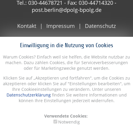
Tel.: 030-44678721 - Fax: 030-44714320 -
post.berlin@dpolg-bpolg.de
Kontakt
Impressum
Datenschutz
Einwilligung in die Nutzung von Cookies
Warum Cookies? Einfach weil sie helfen, die Website nutzbar zu
machen. Dazu zählen Cookies, die für Serviceverbesserungen
oder für Marketingzwecke genutzt werden.
Klicken Sie auf „Akzeptieren und fortfahren", um die Cookies zu
akzeptieren oder klicken Sie auf "Einstellungen bearbeiten", um
Ihre Cookieeinstellungen zu verändern. Unter unseren
Datenschutzerklärung
finden Sie weitere Informationen und
können Ihre Einstellungen jederzeit widerrufen.
Verwendete Cookies:
Notwendig