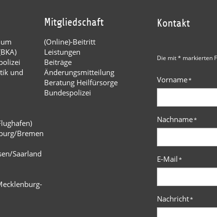
Mitgliedschaft
Kontakt
dium
(Online)-Beitritt
(BKA)
Leistungen
Die mit * markierten F
olizei
Beiträge
tik und
Änderungsmitteilung
Vorname
*
Beratung Heilfürsorge
Bundespolizei
Nachname
*
Flughafen)
burg/Bremen
n
sen/Saarland
E-Mail
*
Mecklenburg-
Nachricht
*