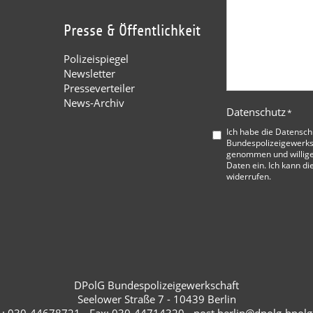
Presse & Öffentlichkeit
Polizeispiegel
Newsletter
Presseverteiler
News-Archiv
Datenschutz
*
Ich habe die
Datensch
Bundespolizeigewerks
genommen und willige
Daten ein. Ich kann di
widerrufen.
DPolG Bundespolizeigewerkschaft
Seelower Straße 7 - 10439 Berlin
l.: 030-44678721 - Fax: 030-44714320 - post.berlin@dpolg-bpolg