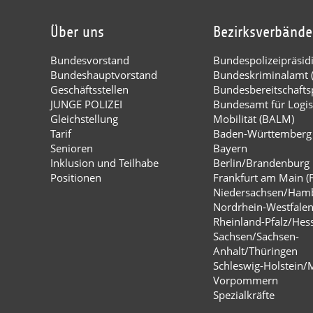
Über uns
Bezirksverbände
Bundesvorstand
Bundespolizeipräsi
Bundeshauptvorstand
Bundeskriminalamt 
Geschäftsstellen
Bundesbereitschaftsp
JUNGE POLIZEI
Bundesamt für Logis
Gleichstellung
Mobilität (BALM)
Tarif
Baden-Württemberg
Senioren
Bayern
Inklusion und Teilhabe
Berlin/Brandenburg
Positionen
Frankfurt am Main (
Niedersachsen/Ham
Nordrhein-Westfale
Rheinland-Pfalz/Hes
Sachsen/Sachsen-
Anhalt/Thüringen
Schleswig-Holstein/
Vorpommern
Spezialkräfte