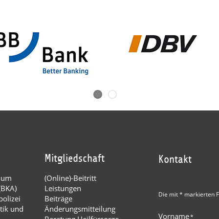
Mitgliedschaft
Kontakt
dium
(Online)-Beitritt
(BKA)
Leistungen
Die mit * markierten F
olizei
Beiträge
tik und
Änderungsmitteilung
Vorname
*
Beratung Heilfürsorge