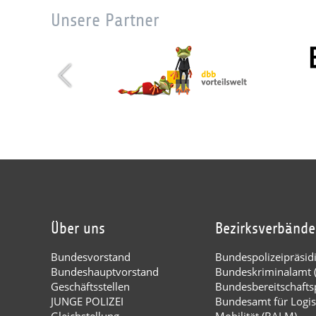
Unsere Partner
Über uns
Bezirksverbände
Bundesvorstand
Bundespolizeipräsi
Bundeshauptvorstand
Bundeskriminalamt 
Geschäftsstellen
Bundesbereitschaftsp
JUNGE POLIZEI
Bundesamt für Logis
Gleichstellung
Mobilität (BALM)