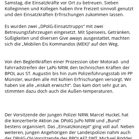
Samstag, die Einsatzkräfte vor Ort zu betreuen. Sieben
Kolleginnen und Kollegen haben ihre Freizeit sinnvoll genutzt
und den Einsatzkräften Erfrischungen zukommen lassen.
Es wurden zwei „DPolG-Einsatztrupps“ mit zwei
Betreuungsfahrzeugen eingesetzt. Mit Speiseeis, Getränken,
Süßigkeiten und diversen Give aways ausgestattet, machten
sich die „Mobilen Eis Kommandos (MEK)“ auf den Weg.
Von den Begleitkräften einer Prozession über Motorad- und
Fahrradstreifen der LaPo NRW, den technischen Kräften der
BPOL aus ST. Augustin bis hin zum Polizeiführungsstab im PP
Münster, wurden alle mit kühlen Erfrischungen versorgt. Wir
haben sie alle „eiskalt erwischt“. Das kam dort sehr gut an,
stimmten dazu doch auch die Außen-temperaturen.
Der Vorsitzende der Jungen Polizei NRW, Marcel Huckel, hat
die konzertierte Aktion zw. DPolG JuPo NRW und „Bund“
bestens organisiert. Das „Einsatzkonzept“ ging voll auf. Neben
weiteren, jungen Angehörigen der Landespolizei nahm auch
der DPolG-OV-Vorsitzende des BPOLAFZ SWT, Michael Rödder,