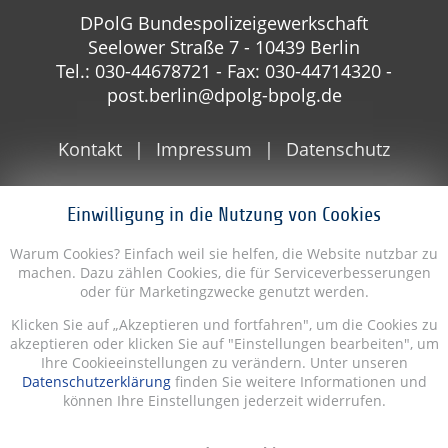
DPolG Bundespolizeigewerkschaft
Seelower Straße 7 - 10439 Berlin
Tel.: 030-44678721 - Fax: 030-44714320 -
post.berlin@dpolg-bpolg.de
Kontakt
Impressum
Datenschutz
Einwilligung in die Nutzung von Cookies
Warum Cookies? Einfach weil sie helfen, die Website nutzbar zu
machen. Dazu zählen Cookies, die für Serviceverbesserungen
oder für Marketingzwecke genutzt werden.
Klicken Sie auf „Akzeptieren und fortfahren", um die Cookies zu
akzeptieren oder klicken Sie auf "Einstellungen bearbeiten", um
Ihre Cookieeinstellungen zu verändern. Unter unseren
Datenschutzerklärung
finden Sie weitere Informationen und
können Ihre Einstellungen jederzeit widerrufen.