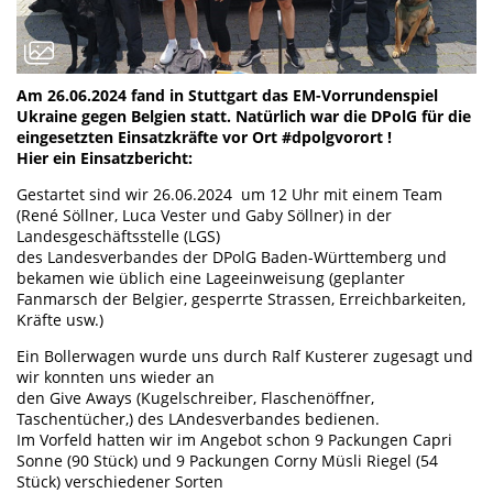
Am 26.06.2024 fand in Stuttgart das EM-Vorrundenspiel
Ukraine gegen Belgien statt. Natürlich war die DPolG für die
eingesetzten Einsatzkräfte vor Ort #dpolgvorort !
Hier ein Einsatzbericht:
Gestartet sind wir 26.06.2024 um 12 Uhr mit einem Team
(René Söllner, Luca Vester und Gaby Söllner) in der
Landesgeschäftsstelle (LGS)
des Landesverbandes der DPolG Baden-Württemberg und
bekamen wie üblich eine Lageeinweisung (geplanter
Fanmarsch der Belgier, gesperrte Strassen, Erreichbarkeiten,
Kräfte usw.)
Ein Bollerwagen wurde uns durch Ralf Kusterer zugesagt und
wir konnten uns wieder an
den Give Aways (Kugelschreiber, Flaschenöffner,
Taschentücher,) des LAndesverbandes bedienen.
Im Vorfeld hatten wir im Angebot schon 9 Packungen Capri
Sonne (90 Stück) und 9 Packungen Corny Müsli Riegel (54
Stück) verschiedener Sorten