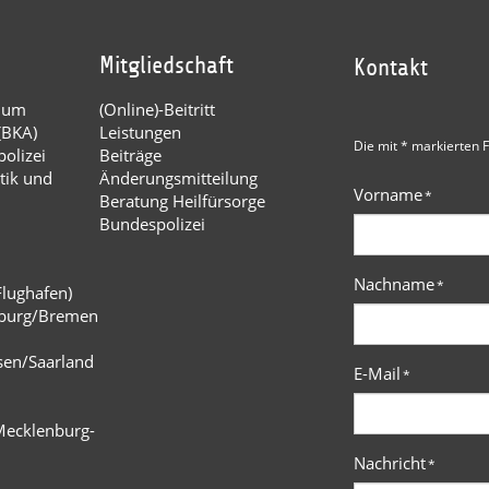
Mitgliedschaft
Kontakt
dium
(Online)-Beitritt
(BKA)
Leistungen
Die mit * markierten F
olizei
Beiträge
tik und
Änderungsmitteilung
Vorname
*
Beratung Heilfürsorge
Bundespolizei
Nachname
*
Flughafen)
burg/Bremen
n
sen/Saarland
E-Mail
*
Mecklenburg-
Nachricht
*