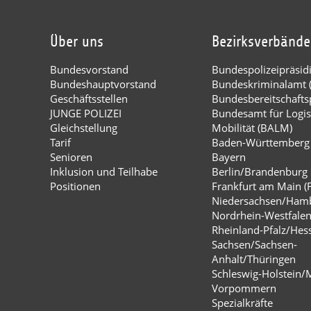
Über uns
Bezirksverbände
Bundesvorstand
Bundespolizeipräsi
Bundeshauptvorstand
Bundeskriminalamt 
Geschäftsstellen
Bundesbereitschaftsp
JUNGE POLIZEI
Bundesamt für Logis
Gleichstellung
Mobilität (BALM)
Tarif
Baden-Württemberg
Senioren
Bayern
Inklusion und Teilhabe
Berlin/Brandenburg
Positionen
Frankfurt am Main (
Niedersachsen/Ham
Nordrhein-Westfale
Rheinland-Pfalz/Hes
Sachsen/Sachsen-
Anhalt/Thüringen
Schleswig-Holstein/
Vorpommern
Spezialkräfte