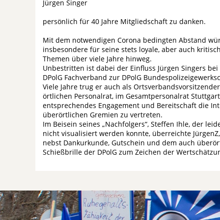
Jürgen Singer
persönlich für 40 Jahre Mitgliedschaft zu danken.
Mit dem notwendigen Corona bedingten Abstand würd
insbesondere für seine stets loyale, aber auch kriti
Themen über viele Jahre hinweg.
Unbestritten ist dabei der Einfluss Jürgen Singers 
DPolG Fachverband zur DPolG Bundespolizeigewerksc
Viele Jahre trug er auch als Ortsverbandsvorsitzende
örtlichen Personalrat, im Gesamtpersonalrat Stuttgart
entsprechendes Engagement und Bereitschaft die Inte
überörtlichen Gremien zu vertreten.
Im Beisein seines „Nachfolgers“, Steffen Ihle, der l
nicht visualisiert werden konnte, überreichte Jürgen
nebst Dankurkunde, Gutschein und dem auch überörtl
Schießbrille der DPolG zum Zeichen der Wertschätzu