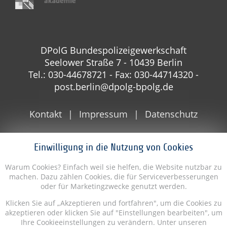
DPolG Bundespolizeigewerkschaft
Seelower Straße 7 - 10439 Berlin
Tel.: 030-44678721 - Fax: 030-44714320 -
post.berlin@dpolg-bpolg.de
Kontakt
Impressum
Datenschutz
Einwilligung in die Nutzung von Cookies
Warum Cookies? Einfach weil sie helfen, die Website nutzbar zu
machen. Dazu zählen Cookies, die für Serviceverbesserungen
oder für Marketingzwecke genutzt werden.
Klicken Sie auf „Akzeptieren und fortfahren", um die Cookies zu
akzeptieren oder klicken Sie auf "Einstellungen bearbeiten", um
Ihre Cookieeinstellungen zu verändern. Unter unseren