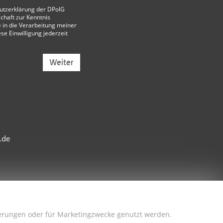
utzerklärung der DPolG
chaft
zur Kenntnis
 in die Verarbeitung meiner
ese Einwilligung jederzeit
Weiter
.de
sserungen oder für Marketingzwecke genutzt werden.