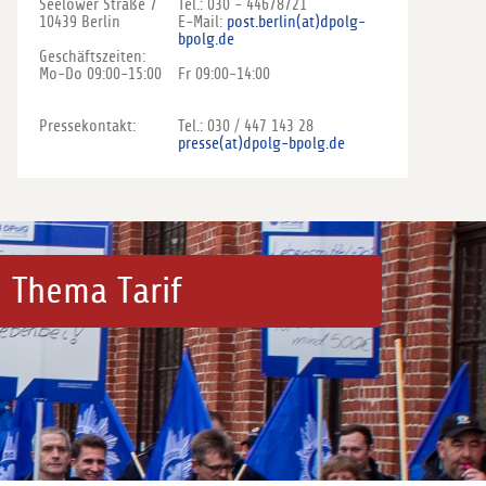
Seelower Straße 7
Tel.: 030 - 44678721
10439 Berlin
E-Mail:
post.berlin(at)dpolg-
bpolg.de
Geschäftszeiten:
Mo-Do 09:00-15:00
Fr 09:00-14:00
Pressekontakt:
Tel.: 030 / 447 143 28
presse(at)dpolg-bpolg.de
 Thema Tarif