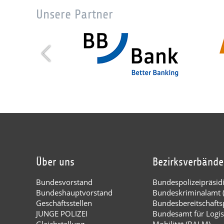
Unsere Partner
Über uns
Bezirksverbände
Bundesvorstand
Bundespolizeipräsi
Bundeshauptvorstand
Bundeskriminalamt 
Geschäftsstellen
Bundesbereitschaftsp
JUNGE POLIZEI
Bundesamt für Logis
Gleichstellung
Mobilität (BALM)